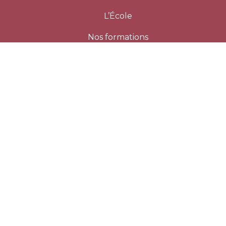
L’École
Nos formations
Nos équipes
Évènements
Nos partenaires
Contact
Mentions légales
Certificat Qualiopi
Réglement Intèrieur
©
2026 École Supérieure du Vin - Tous droits
réservées