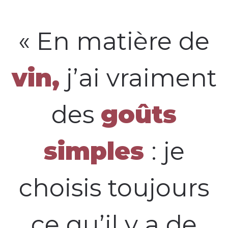
« En matière de
vin,
j’ai vraiment
des
goûts
simples
: je
choisis toujours
ce qu’il y a de